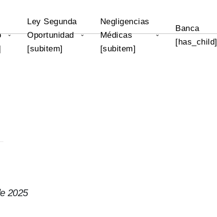
Ley Segunda
Negligencias
Banca
o
Oportunidad
Médicas
[has_child
]
[subitem]
[subitem]
de 2025