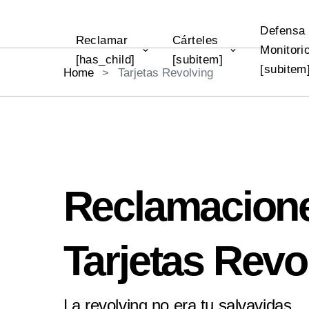
Defensa
Reclamar
Cárteles
Monitori
[has_child]
[subitem]
[subitem
Home
Tarjetas Revolving
Reclamacion
Tarjetas Revo
La revolving no era tu salvavidas...