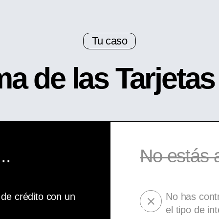
Tu caso
ma de las Tarjeta
..
No estás a
 de crédito con un
No has contr
el tipo de i