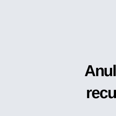
Anul
rec