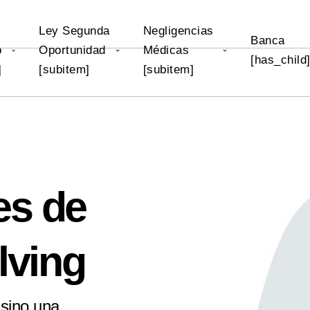
Ley Segunda
Negligencias
Banca
o
Oportunidad
Médicas
[has_child
]
[subitem]
[subitem]
es de
lving
 sino una