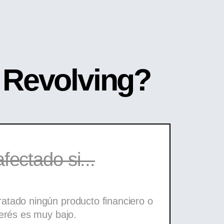
s Revolving?
fectado si...
atado ningún producto financiero o
nterés es muy bajo.