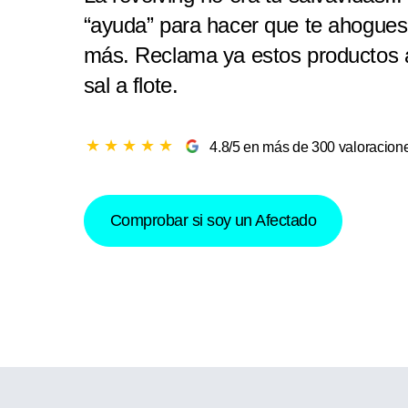
“ayuda” para hacer que te ahogue
más. Reclama ya estos productos 
sal a flote.
★
★
★
★
★
4.8/5 en más de 300 valoracion
Comprobar si soy un Afectado