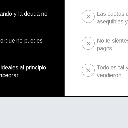
ando y la deuda no
Las cuotas d
asequibles 
 porque no puedes
No te siente
pagos.
deales al principio
Todo es tal
mpeorar.
vendieron.