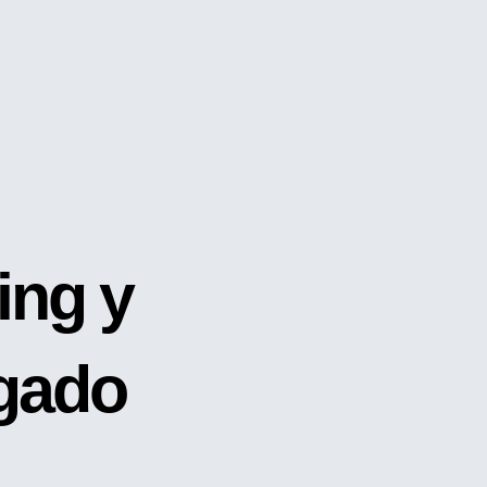
ing y
gado