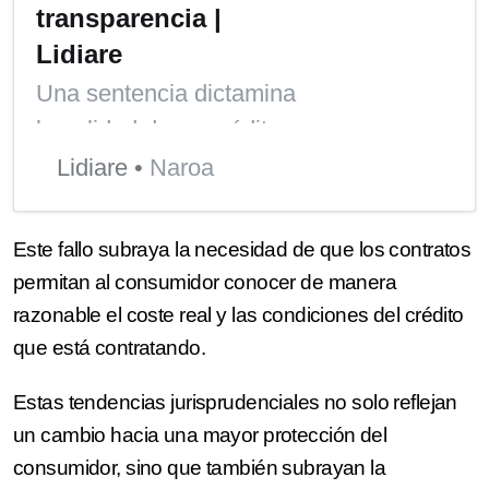
transparencia |
Lidiare
Una sentencia dictamina
la nulidad de un crédito
revolving por “falta de
Lidiare
Naroa
transparencia”, un
precedente en la
Este fallo subraya la necesidad de que los contratos
reclamación de tarjetas
permitan al consumidor conocer de manera
revolving.
razonable el coste real y las condiciones del crédito
que está contratando.
Estas tendencias jurisprudenciales no solo reflejan
un cambio hacia una mayor protección del
consumidor, sino que también subrayan la