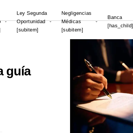
Ley Segunda
Negligencias
Banca
o
Oportunidad
Médicas
[has_child
]
[subitem]
[subitem]
a guía