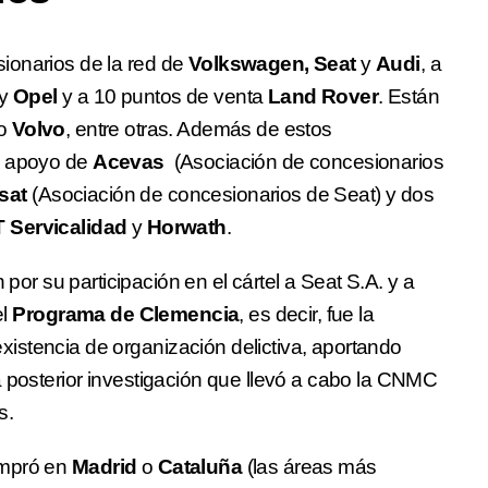
ionarios de la red de
Volkswagen, Seat
y
Audi
, a
y
Opel
y a 10 puntos de venta
Land Rover
. Están
o
Volvo
, entre otras. Además de estos
l apoyo de
Acevas
(Asociación de concesionarios
sat
(Asociación de concesionarios de Seat) y dos
 Servicalidad
y
Horwath
.
por su participación en el cártel a Seat S.A. y a
el
Programa de Clemencia
, es decir, fue la
istencia de organización delictiva, aportando
a posterior investigación que llevó a cabo la CNMC
s.
ompró en
Madrid
o
Cataluña
(las áreas más